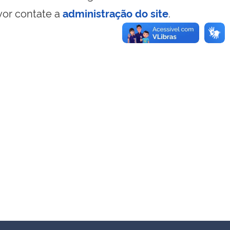
vor contate a
administração do site
.