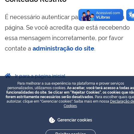
É necessário autenticar para visualizar essa
página. Se você acredita que está recebendo
essa mensagem incorretamente, por favor
contate a
administração do site
.
Ir para a página inicial
Para melhorar a sua experiência na plataforma e prover serviços
personalizados, utilizamos cookies.
Ao aceitar, você terá acesso a todas as
funcionalidades do site. Se clicar em "Rejeitar Cookies", os cookies que nã
forem estritamente necessários serão desativados.
Para escolher quais que
autorizar, clique em "Gerenciar cookies". Saiba mais em nossa
Declaração d
Cookies
.
Gerenciar cookies
Rejeitar cookies