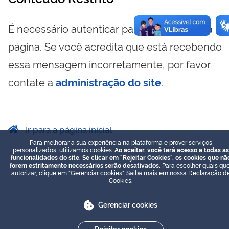
É necessário autenticar para visualizar essa
página. Se você acredita que está recebendo
essa mensagem incorretamente, por favor
contate a
administração do site
.
Ir para a página inicial
Para melhorar a sua experiência na plataforma e prover serviços
personalizados, utilizamos cookies.
Ao aceitar, você terá acesso a todas as
funcionalidades do site. Se clicar em "Rejeitar Cookies", os cookies que nã
forem estritamente necessários serão desativados.
Para escolher quais que
autorizar, clique em "Gerenciar cookies". Saiba mais em nossa
Declaração d
Cookies
.
Gerenciar cookies
Rejeitar cookies