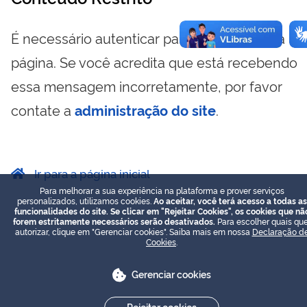
É necessário autenticar para visualizar essa
página. Se você acredita que está recebendo
essa mensagem incorretamente, por favor
contate a
administração do site
.
Ir para a página inicial
Para melhorar a sua experiência na plataforma e prover serviços
personalizados, utilizamos cookies.
Ao aceitar, você terá acesso a todas as
funcionalidades do site. Se clicar em "Rejeitar Cookies", os cookies que nã
forem estritamente necessários serão desativados.
Para escolher quais que
autorizar, clique em "Gerenciar cookies". Saiba mais em nossa
Declaração d
Cookies
.
Gerenciar cookies
Rejeitar cookies