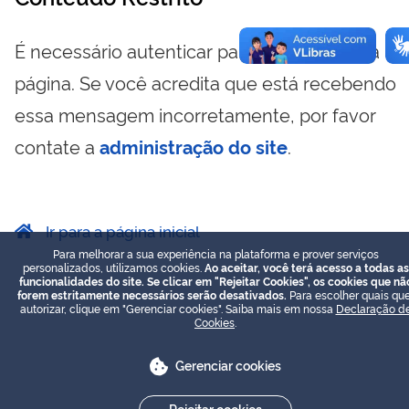
É necessário autenticar para visualizar essa
página. Se você acredita que está recebendo
essa mensagem incorretamente, por favor
contate a
administração do site
.
Ir para a página inicial
Para melhorar a sua experiência na plataforma e prover serviços
personalizados, utilizamos cookies.
Ao aceitar, você terá acesso a todas as
funcionalidades do site. Se clicar em "Rejeitar Cookies", os cookies que nã
forem estritamente necessários serão desativados.
Para escolher quais que
autorizar, clique em "Gerenciar cookies". Saiba mais em nossa
Declaração d
Cookies
.
Gerenciar cookies
Rejeitar cookies