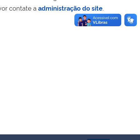
vor contate a
administração do site
.