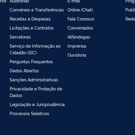
rior
Auditorias
E-mail
Prog
Convênios e Transferências
Online (Chat)
Publ
Receitas e Despesas
Fale Conosco
Rede
Licitações e Contratos
Conveniados
Servidores
Alfândegas
Serviço de Informação ao
Imprensa
Cidadão (SIC)
Ouvidoria
Perguntas Frequentes
Dados Abertos
Sanções Administrativas
Privacidade e Proteção de
Dados
Legislação e Jurisprudência
Processos Seletivos