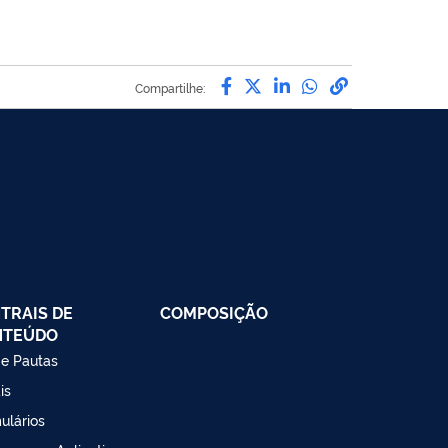
Compartilhe por Facebook
Compartilhe por Twitte
Compartilhe por Li
Compartilhe po
link para Co
Compartilhe:
TRAIS DE
COMPOSIÇÃO
NTEÚDO
 e Pautas
is
ulários