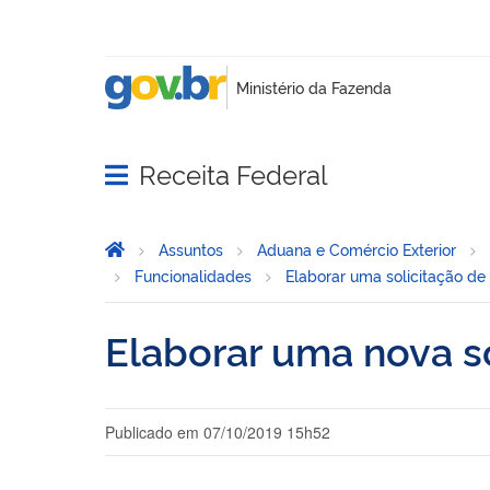
Receita Federal
Abrir menu principal de navegação
Página Inicial
Você está aqui:
Assuntos
Aduana e Comércio Exterior
Funcionalidades
Elaborar uma solicitação de
Elaborar uma nova so
Publicado em
07/10/2019 15h52