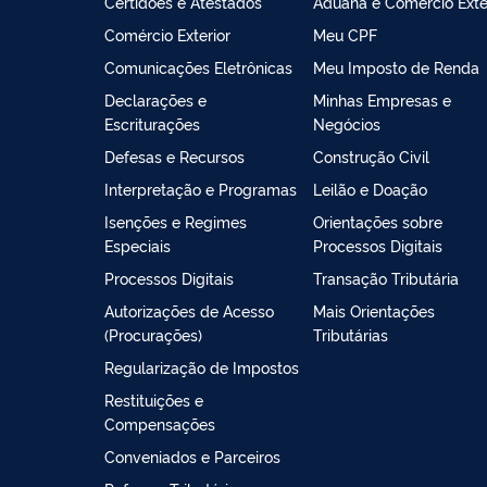
Certidões e Atestados
Aduana e Comércio Exte
Comércio Exterior
Meu CPF
Comunicações Eletrônicas
Meu Imposto de Renda
Declarações e
Minhas Empresas e
Escriturações
Negócios
Defesas e Recursos
Construção Civil
Interpretação e Programas
Leilão e Doação
Isenções e Regimes
Orientações sobre
Especiais
Processos Digitais
Processos Digitais
Transação Tributária
Autorizações de Acesso
Mais Orientações
(Procurações)
Tributárias
Regularização de Impostos
Restituições e
Compensações
Conveniados e Parceiros