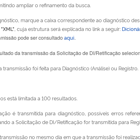
rmitindo ampliar o refinamento da busca.
óstico, marque a caixa correspondente ao diagnóstico desej
o
"XML"
, cuja estrutura será explicada no link a seguir:
Dicioná
smissão pode ser consultado
aqui
.
sultado da transmissão da Solicitação de DI/Retificação selecio
transmissão foi feita para Diagnóstico (Análise) ou Registro.
os está limitada a 100 resultados.
ação é transmitida para diagnóstico, possíveis erros ref
ndo a Solicitação de DI/Retificação for transmitida para Regi
a transmissão no mesmo dia em que a transmissão foi realiza