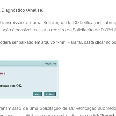
Diagnóstico (Análise):
 Transmissão de uma Solicitação de DI/Retificação subm
uação é possível realizar o registro da Solicitação de DI/Reti
poderá ser baixado em arquivo "xml". Para tal, basta clicar no
Transmissão de uma Solicitação de DI/Retificação submeti
vel enviar a solicitação para registro clicando no link
"Registr