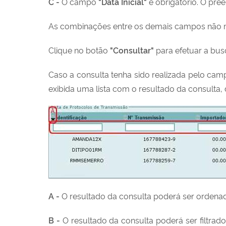
C -
O campo
"Data Inicial"
é obrigatório. O pr
As combinações entre os demais campos não m
Clique no botão
"Consultar"
para efetuar a busc
Caso a consulta tenha sido realizada pelo ca
exibida uma lista com o resultado da consulta,
A -
O resultado da consulta poderá ser ordenado
B -
O resultado da consulta poderá ser filtrad