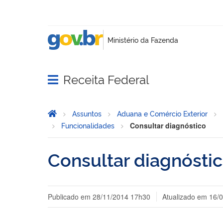
Receita Federal
Abrir menu principal de navegação
Página Inicial
Você está aqui:
Assuntos
Aduana e Comércio Exterior
Funcionalidades
Consultar diagnóstico
Consultar diagnósti
Publicado em
28/11/2014 17h30
Atualizado em
16/