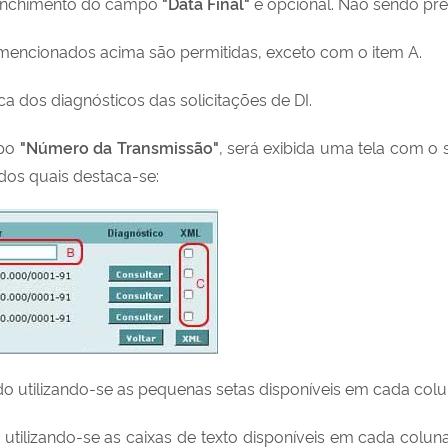
eenchimento do campo
"Data Final"
é opcional. Não sendo pre
encionados acima são permitidas, exceto com o item A.
a dos diagnósticos das solicitações de DI.
mpo
"Número da Transmissão"
, será exibida uma tela com o 
 dos quais destaca-se:
 utilizando-se as pequenas setas disponíveis em cada coluna
o utilizando-se as caixas de texto disponíveis em cada colun