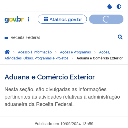
Receita Federal
Abrir menu principal de navegação
Você está aqui:
Página Inicial
Acesso à Informação
Ações e Programas
Ações,
Atividades, Obras, Programas e Projetos
Aduana e Comércio Exterior
Aduana e Comércio Exterior
Nesta seção, são divulgadas as informações
pertinentes às atividades relativas à administração
aduaneira da Receita Federal.
Publicado em
10/09/2024 13h59