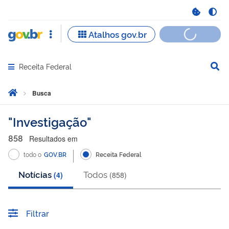
Receita Federal
Abrir menu principal de navegação
Você está aqui:
Página Inicial
Busca
Busca
Investigação
858
Resultado
s
em
todo o
GOV.BR
Receita Federal
Notícias
Todos
(
4
)
(
858
)
Filtrar