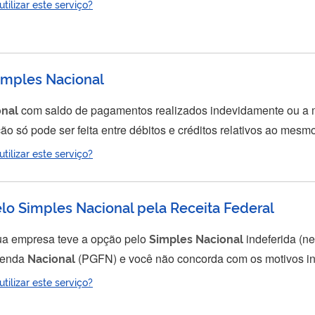
ilizar este serviço?
imples Nacional
onal
com saldo de pagamentos realizados indevidamente ou a 
as de débitos e créditos apurados pelo
Simples
Nacional
. Para compensar
ilizar este serviço?
o Simples Nacional pela Receita Federal
ua empresa teve a opção pelo
Simples
Nacional
indeferida (n
azenda
Nacional
(PGFN) e você não concorda com os motivos in
ilizar este serviço?
. A impugnação deve ser apresentada para a respectiva autorida