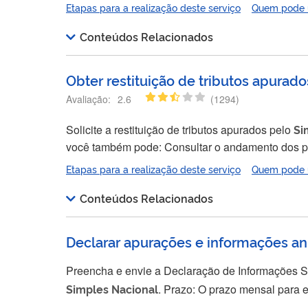
meses. O propósito era permitir que empresas 
Etapas para a realização deste serviço
Quem pode ut
condições diferenciadas Através
Conteúdos Relacionados
Obter restituição de tributos apurad
Avaliação:
2.6
(
1294
)
Solicite a restituição de tributos apurados pelo
Si
você também pode: Consultar o andamento dos pedidos; e Alterar dados bancários para pagamento de restituição. Este serviço trata
apenas de pagamentos realizados pelo Documen
Etapas para a realização deste serviço
Quem pode ut
pagamentos realizados em DARF, GPS ou retidos na 
Conteúdos Relacionados
Declarar apurações e informações an
Preencha e envie a Declaração de Informações So
Simples
Nacional
. Prazo: O prazo mensal para entregar a Declaração de Informações Socioeconômicas e Fiscais (DEFIS) é o último dia do mês de março de
cada ano, relativa aos fatos ocorridos no ano-calendário anterior. Nos casos de incorporação, transformação, cisão ou exti