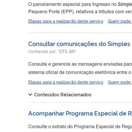
O parcelamento especial para Ingresso no
Simpl
Pequeno Porte (EPP), relativos a tributos com vencimento até 30 de junho de 2008. Através des
parcelas. O prazo de adesão está encerrado.
Etapas para a realização deste serviço
Quem pode ut
Consultar comunicações do Simples 
Conhecido por:
"DTE-SN"
Consulte e gerencie as mensagens enviadas para 
sistema oficial de comunicação eletrônica entre o
Nacional
implica a aceitação do DTE-SN, por mei
Etapas para a realização deste serviço
Quem pode ut
Receita Federal do Brasil, pelas Secretarias de F
Conteúdos Relacionados
Acompanhar Programa Especial de Reg
Consulte o extrato do Programa Especial de Regu