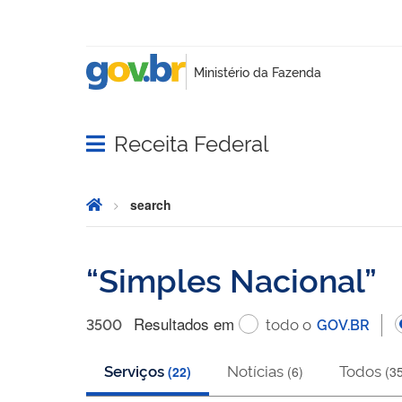
Receita Federal
Abrir menu principal de navegação
Inicio
Você está aqui:
search
search
Simples Nacional
Resultado
s
em
todo o
3500
GOV.BR
Serviços
Notícias
Todos
(
22
)
(
6
)
(
3