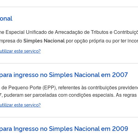
onal
e Especial Unificado de Arrecadação de Tributos e Contribui
sua empresa do
Simples
Nacional
por opção própria ou por ter incor
er em janeiro, a exclusão terá efeito desde o dia 1º de janeiro
ilizar este serviço?
para ingresso no Simples Nacional em 2007
e Pequeno Porte (EPP), referentes às contribuições previdenci
om condições especiais. As regras do parcelamento tem como base o art. 79 da L.C.
ilizar este serviço?
para Ingresso no Simples Nacional em 2009