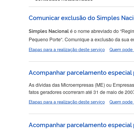
Comunicar exclusão do Simples Naci
Simples
Nacional
é o nome abreviado do “Regim
Pequeno Porte”. Comunique a exclusão da 
comunicação voluntária (por opção própria) ocorr
Etapas para a realização deste serviço
Quem pode ut
exclusão terá efeito apenas a...
Acompanhar parcelamento especial 
As dívidas das Microempresas (ME) ou Empresas d
fatos geradores ocorreram até 31 de maio de 2007, puderam ser parceladas c
Etapas para a realização deste serviço
Quem pode ut
Acompanhar parcelamento especial 