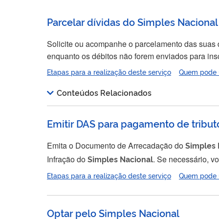
Parcelar dívidas do Simples Nacional
Solicite ou acompanhe o parcelamento das suas 
enquanto os débitos não forem enviados para insc
Fazenda
Nacional
. O parcelamento pode ser feito em até 60 (sessenta) vezes, mas a parcela mínima é de R$ 300,00 (trezentos reais). Você poderá escolher o
Etapas para a realização deste serviço
Quem pode ut
número de parcelas, desde...
Conteúdos Relacionados
Emitir DAS para pagamento de tribut
Emita o Documento de Arrecadação do
Simples
Infração do
Simples
Nacional
. Se necessário, você pode emitir também um DAS avulso (manual), para situações em que não for possível emitir o documento
pelo PGDAS-D. O pagamento com o DAS compreende: Imposto sobre a Renda da Pessoa Jurídica (IRPJ); Imposto sobre Produtos Industrializados (IPI);
Etapas para a realização deste serviço
Quem pode ut
Contribuição Social sobre o Lucro Líquido...
Optar pelo Simples Nacional