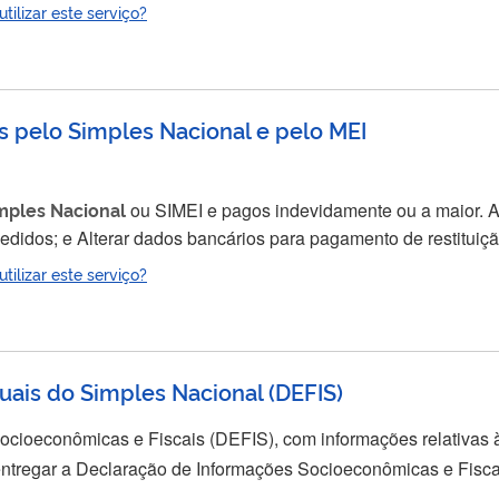
optantes pelo
Simples
Nacional
quitassem dívidas pendentes c
ilizar este serviço?
 deste serviço você pode consultar o extrato destes parcelamentos e emitir...
os pelo Simples Nacional e pelo MEI
mples
Nacional
ou SIMEI e pagos indevidamente ou a maior. Através deste serviço
to de Arrecadação do
Simples
Nacional
(DAS). Para solicitar 
ilizar este serviço?
fonte, utilize o serviço "Obter restituição de...
uais do Simples Nacional
(
DEFIS
)
cioeconômicas e Fiscais (DEFIS), com informações relativas à
nção da empresa, ocorrida nos primeiros