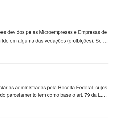
ções devidos pelas Microempresas e Empresas de
rido em alguma das vedações (proibições). Se a
 do mesmo ano. Se ocorrer em outros meses, a
árias administradas pela Receita Federal, cujos
nº 123, de 14 de dezembro de 2006. Através deste serviço você pode consultar o extrato do parcelamento e emitir parcelas. O prazo de adesão está encerrado.