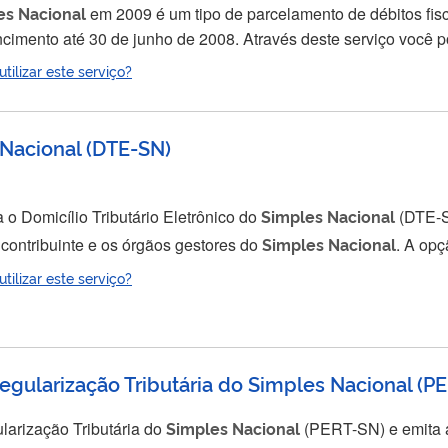
es
Nacional
em 2009 é um tipo de parcelamento de débitos fi
te serviço você pode consultar o extrato do parcelamento e emitir
ilizar este serviço?
Nacional
(
DTE-SN
)
o Domicílio Tributário Eletrônico do
Simples
Nacional
(DTE-SN). O DT
 contribuinte e os órgãos gestores do
Simples
Nacional
. A op
o do qual são enviadas comunicações, intimações e notificaçõ
ilizar este serviço?
azenda dos Estados e do Distrito Federal e pelas Prefeituras...
ularização Tributária do Simples Nacional
(
PE
larização Tributária do
Simples
Nacional
(PERT-SN) e emita as