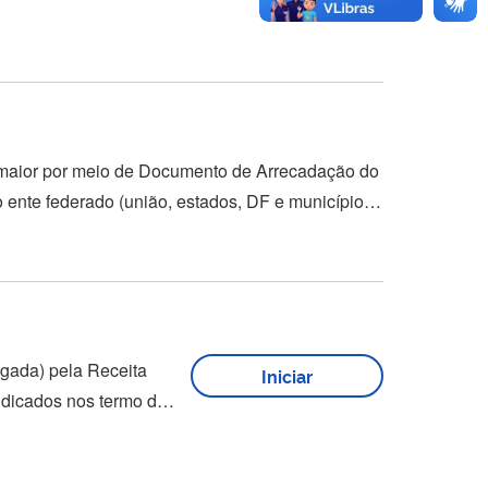
maior por meio de Documento de Arrecadação do
 tributos apurados de outras formas, clique
egada) pela Receita
Iniciar
dicados nos termo de
de...