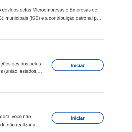
es devidos pelas Microempresas e Empresas de
), municipais (ISS) e a contribuição patronal para
Mas se você está abrindo sua
ições devidos pelas
Iniciar
nte os tributos
deral você não
Iniciar
o não realizar a
xclusões pela