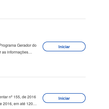
ermo de exclusão
Programa Gerador do
Iniciar
io (PGDAS-D) é o dia
e, relativas aos fatos ocorridos no mês anterior (mesmo prazo para pagamento dos tributos). As informações...
Iniciar
de 2016, em até 120