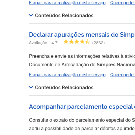
Etapas para a realização deste serviço
Quem pode ut
existência de dívidas, a empresa deve pagar ou p
para...
Conteúdos Relacionados
Declarar apurações mensais do Simp
Avaliação:
4.7
(
2862
)
Preencha e envie as informações relativas à ati
Documento de Arrecadação do
Simples
Naciona
mensais da empresa pelo Programa Gerador do
Etapas para a realização deste serviço
Quem pode ut
Conteúdos Relacionados
Acompanhar parcelamento especial 
Consulte o extrato do parcelamento especial do
S
abriu a possibilidade de parcelar débitos apurad