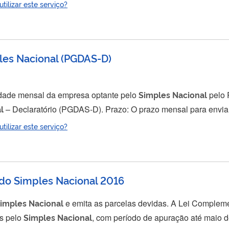
ilizar este serviço?
arcelar a totalidade dos débitos que motivaram a emissão do t
les Nacional
(
PGDAS-D
)
vidade mensal da empresa optante pelo
Simples
Nacional
pelo 
l
– Declaratório (PGDAS-D). Prazo: O prazo mensal para enviar as informações
 Documento de Arrecadação do
Simples
Nacional
– Declaratór
ilizar este serviço?
20 do mês seguint
do Simples Nacional 2016
imples
Nacional
e emita as parcelas devidas. A Lei Complementar nº 155, de 2016
os pelo
Simples
Nacional
, com período de apuração até maio 