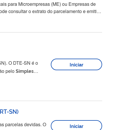
scais para Microempresas (ME) ou Empresas de
E-SN é o
Iniciar
ção pelo
Simples
es emitidas pela
RT-SN
)
 parcelas devidas. O
Iniciar