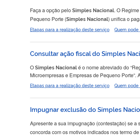
Faça a opção pelo
Simples
Nacional
. O Regime
Pequeno Porte (
Simples
Nacional
) unifica o pa
previdência. Para empresas já constituídas, a
Etapas para a realização deste serviço
Quem pode ut
empresa, a opção deve...
Consultar ação fiscal do Simples Nac
O
Simples
Nacional
é o nome abreviado do “Reg
Microempresas e Empresas de Pequeno Porte”. Ações fiscais são fiscalizações realizadas pelos entes federativos (união, estados,
Distrito Federal e municípios) para verificar se o 
Etapas para a realização deste serviço
Quem pode ut
(impostos, taxas e contr
Impugnar exclusão do Simples Nacion
Apresente a sua impugnação (contestação) se a 
comunicação de exclusão obrigatória ou quando f