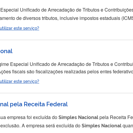
 Especial Unificado de Arrecadação de Tributos e Contribuiçõ
gamento de diversos tributos, inclusive impostos estaduais (ICMS
 opção pelo
Simples
Nacional
deve ser feita até o último dia útil do mês de janeiro. 
ilizar este serviço?
ional
ime Especial Unificado de Arrecadação de Tributos e Contribu
contribuinte (pessoa física ou jurídica) apurou e pagou corretame
ilizar este serviço?
ibuições). Utilize este serviço para consultar ações fiscais em relação a sua...
al pela Receita Federal
sua empresa foi excluída do
Simples
Nacional
pela Receita Fe
concorda com os motivos indicados nos termo de exclusão. A empresa será excluída do
Simples
Nacional
quand
orem verificados motivos legais para a exclusão. No caso de e