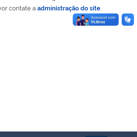
vor contate a
administração do site
.