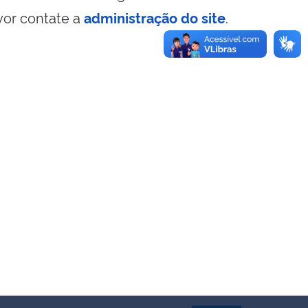
vor contate a
administração do site
.