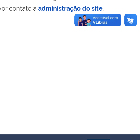
vor contate a
administração do site
.