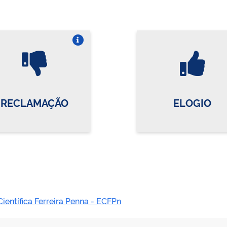
Vire o card
Vi
RECLAMAÇÃO
ELOGIO
ientífica Ferreira Penna - ECFPn