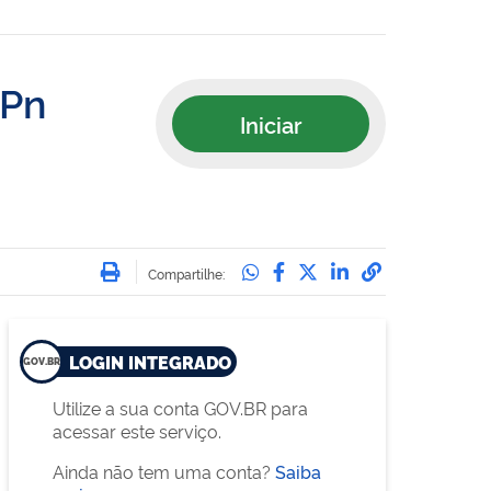
FPn
Iniciar
Imprimir
Compartilhe no Whatsa
Compartilhe no Face
Compartilhe no Tw
Compartilhe n
Compartilha
Compartilhe:
LOGIN INTEGRADO
Utilize a sua conta GOV.BR para
acessar este serviço.
Ainda não tem uma conta?
Saiba