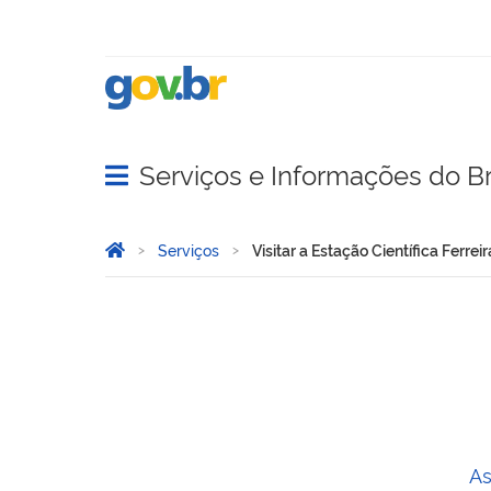
Serviços e Informações do Br
Abrir menu principal de navegação
Você está aqui:
Página Inicial
Serviços
Visitar a Estação Científica Ferre
Visitar a Estação Científic
As