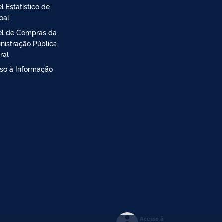
l Estatístico de
oal
el de Compras da
nistração Pública
ral
so à Informação
Acesso à