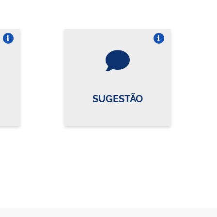
re o card
Vire o card
SUGESTÃO