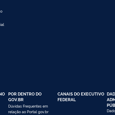
ão
ial
NO
POR DENTRO DO
CANAIS DO EXECUTIVO
DAD
GOV.BR
FEDERAL
ADM
PÚB
Dúvidas Frequentes em
Dado
relação ao Portal gov.br