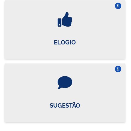
Vire o card
ELOGIO
Vire o card
SUGESTÃO