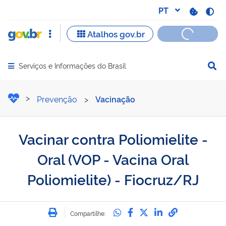
Serviços e Informações do Brasil
Abrir menu principal de navegação
Vacinar contra Poliomielite
Prevenção
>
Vacinação
Vacinar contra Poliomielite -
Oral (VOP - Vacina Oral
Poliomielite) - Fiocruz/RJ
Imprimir
Compartilhe no Whatsa
Compartilhe no Fac
Compartilhe no Tw
Compartilhe n
Compartilh
Compartilhe: