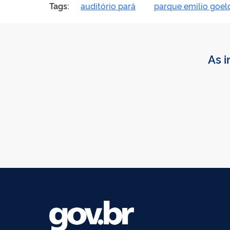
Tags:
auditório pará
parque emilio goel
As i