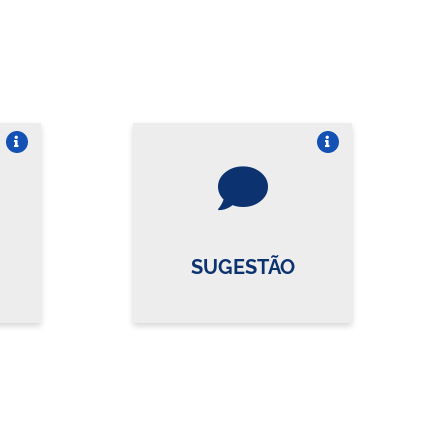
re o card
Vire o card
SUGESTÃO