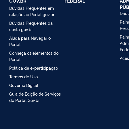
GOV.BR
FEDERAL
ADM
PÚB
Dúvidas Frequentes em
Dado
relação ao Portal gov.br
Paine
Dúvidas Frequentes da
Pess
conta gov.br
Pain
Ajuda para Navegar o
Admi
Portal
Fede
Conheça os elementos do
Aces
Portal
Política de e-participação
Termos de Uso
Governo Digital
Guia de Edição de Serviços
do Portal Gov.br