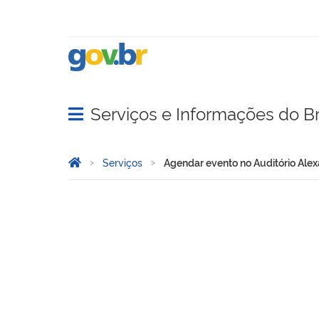
Serviços e Informações do Br
Abrir menu principal de navegação
Você está aqui:
Página Inicial
Serviços
Agendar evento no Auditório Alex
Agendar evento no Auditór