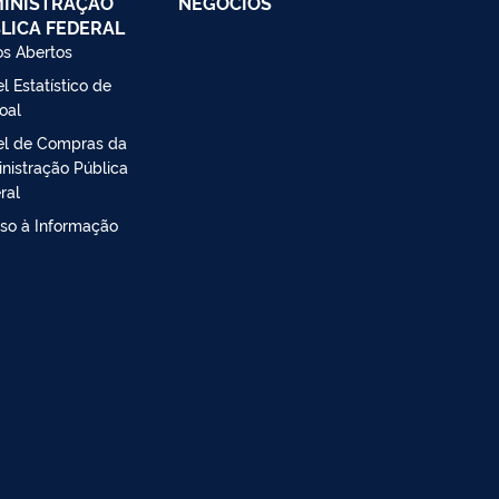
INISTRAÇÃO
NEGÓCIOS
LICA FEDERAL
s Abertos
l Estatístico de
oal
el de Compras da
nistração Pública
ral
so à Informação