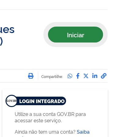
ues
Iniciar
)
Imprimir
Compartilhe no Whatsa
Compartilhe no Face
Compartilhe no Tw
Compartilhe n
Compartilha
Compartilhe:
LOGIN INTEGRADO
Utilize a sua conta GOV.BR para
acessar este serviço.
Ainda não tem uma conta?
Saiba