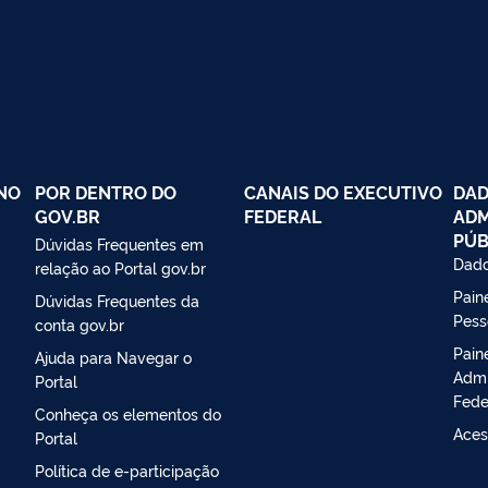
NO
POR DENTRO DO
CANAIS DO EXECUTIVO
DAD
GOV.BR
FEDERAL
ADM
PÚB
Dúvidas Frequentes em
Dado
relação ao Portal gov.br
Paine
Dúvidas Frequentes da
Pess
conta gov.br
Pain
Ajuda para Navegar o
Admi
Portal
Fede
Conheça os elementos do
Aces
Portal
Política de e-participação