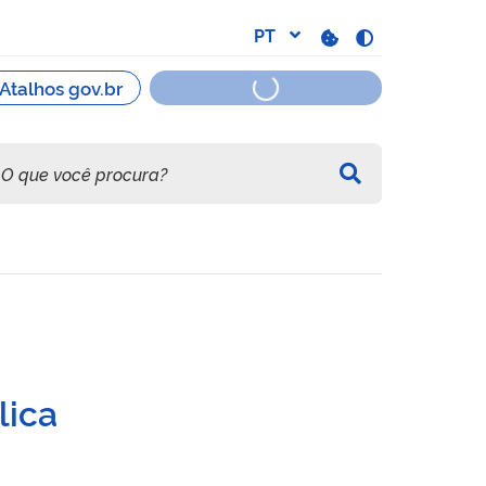
to à Receita Federal
lica