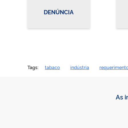
DENÚNCIA
Tags:
tabaco
indústria
requeriment
As i