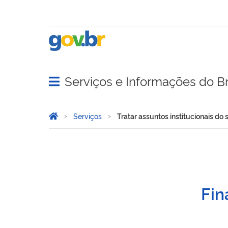
Serviços e Informações do Br
Abrir menu principal de navegação
Você está aqui:
Página Inicial
Serviços
Tratar assuntos institucionais do 
Tratar assuntos institucio
Fin