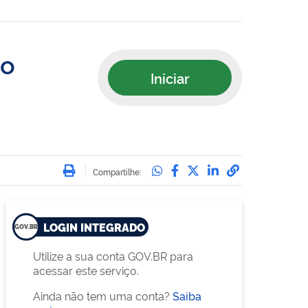
co
Iniciar
Imprimir
Compartilhe no Whatsa
Compartilhe no Face
Compartilhe no Tw
Compartilhe n
Compartilha
Compartilhe:
LOGIN INTEGRADO
Utilize a sua conta GOV.BR para
acessar este serviço.
Ainda não tem uma conta?
Saiba