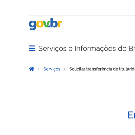
Serviços e Informações do Br
Abrir menu principal de navegação
Você está aqui:
Página Inicial
Serviços
Solicitar transferência de titul
Solicitar transferência d
E