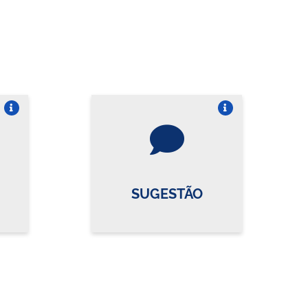
re o card
Vire o card
SUGESTÃO