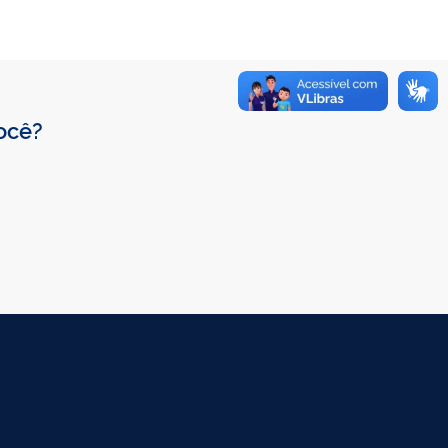
você?