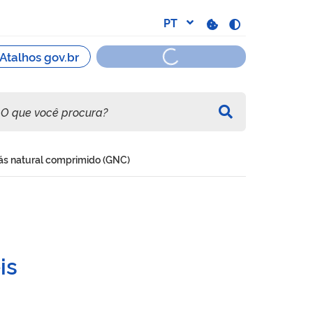
gás natural comprimido (GNC)
ção para a operação de un
is