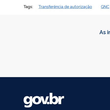
Tags:
Transferência de autorização
GNC
As i