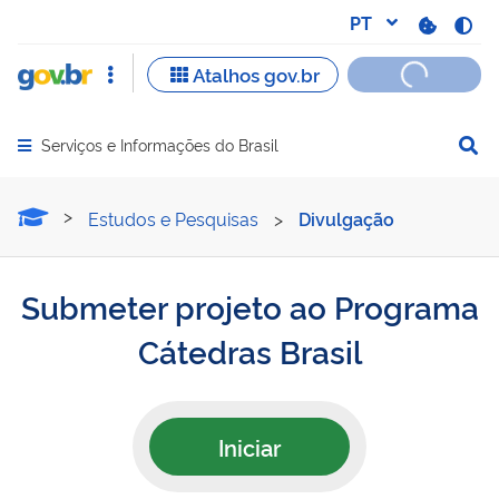
Serviços e Informações do Brasil
Abrir menu principal de navegação
Submeter projeto ao Progr
Estudos e Pesquisas
>
Divulgação
Submeter projeto ao Programa
Cátedras Brasil​
Iniciar