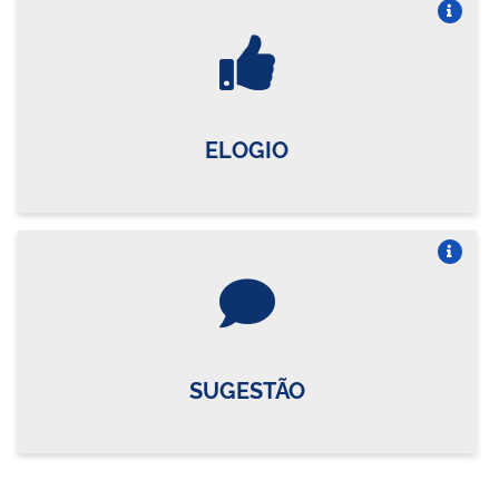
Vire o card
ELOGIO
Vire o card
SUGESTÃO