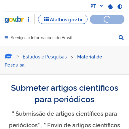
Serviços e Informações do Brasil
Abrir menu principal de navegação
Submeter artigos científic
Estudos e Pesquisas
>
Material de
Pesquisa
Submeter artigos científicos
para periódicos
" Submissão de artigos científicos para
periódicos" , " Envio de artigos científicos