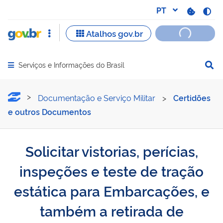
Serviços e Informações do Brasil
Abrir menu principal de navegação
Solicitar vistorias, períc
Documentação e Serviço Militar
>
Certidões
e outros Documentos
Solicitar vistorias, perícias,
inspeções e teste de tração
estática para Embarcações, e
também a retirada de