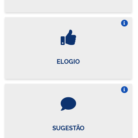
Vire o card
ELOGIO
Vire o card
SUGESTÃO