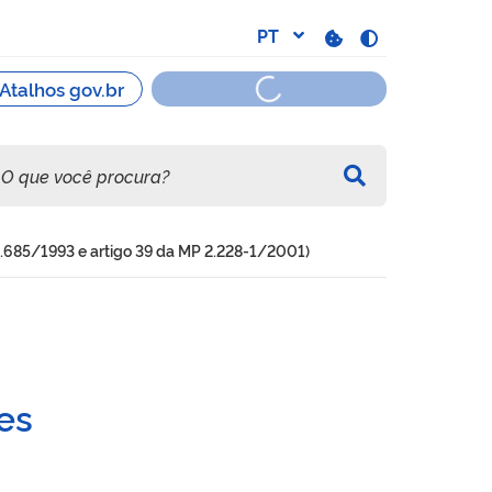
º 8.685/1993 e artigo 39 da MP 2.228-1/2001)
ismos de incentivo dos art
tes