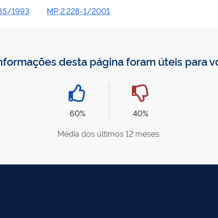
685/1993
MP 2.228-1/2001
nformações desta página foram úteis para 
60%
40%
Média dos últimos 12 meses.