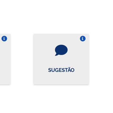
re o card
Vire o card
SUGESTÃO