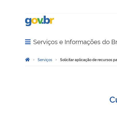
Serviços e Informações do Br
Abrir menu principal de navegação
Você está aqui:
Página Inicial
Serviços
Solicitar aplicação de recursos p
Solicitar aplicação de rec
Cu