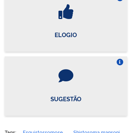
Vire o card
ELOGIO
Vire o card
SUGESTÃO
Tags:
Esquistossomose
Shistosoma mansoni