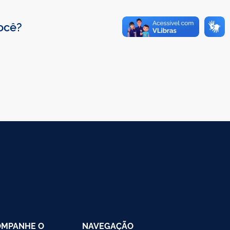
você?
OMPANHE O
NAVEGAÇÃO