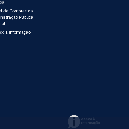
oal
el de Compras da
nistração Pública
ral
so à Informação
Acesso à
Informação