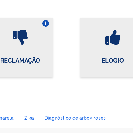
Vire o card
Vi
RECLAMAÇÃO
ELOGIO
marela
Zika
Diagnóstico de arboviroses