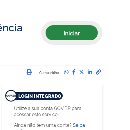
ência
Iniciar
Imprimir
Compartilhe no Whatsa
Compartilhe no Face
Compartilhe no Tw
Compartilhe n
Compartilha
Compartilhe:
LOGIN INTEGRADO
Utilize a sua conta GOV.BR para
acessar este serviço.
Ainda não tem uma conta?
Saiba