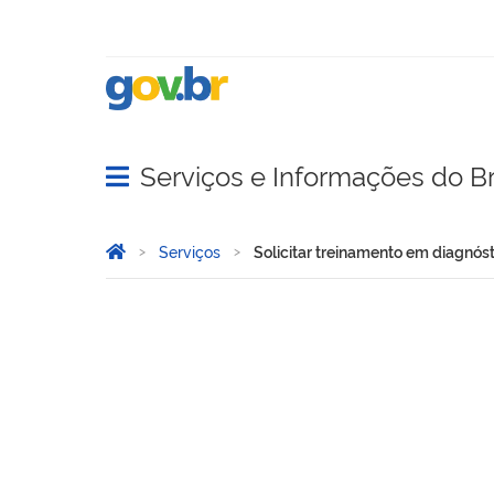
Serviços e Informações do Br
Abrir menu principal de navegação
Você está aqui:
Página Inicial
Serviços
Solicitar treinamento em diagnóst
Solicitar treinamento em d