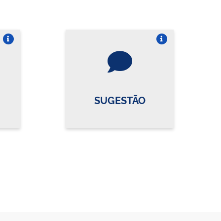
re o card
Vire o card
SUGESTÃO