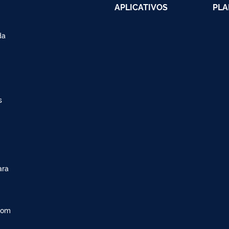
APLICATIVOS
PLA
da
s
ara
com