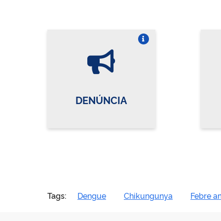
Vire o card
DENÚNCIA
Tags:
Dengue
Chikungunya
Febre a