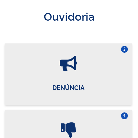
Ouvidoria
Vire o card
DENÚNCIA
Vire o card