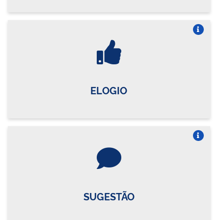
Vire o card
ELOGIO
Vire o card
SUGESTÃO