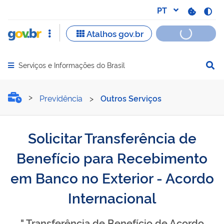
Serviços e Informações do Brasil
Abrir menu principal de navegação
Solicitar Transferência d
Previdência
>
Outros Serviços
Solicitar Transferência de
Benefício para Recebimento
em Banco no Exterior - Acordo
Internacional
" Transferência de Benefício de Acordo