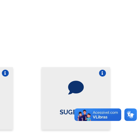
re o card
Vire o card
SUGESTÃO