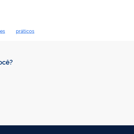
es
práticos
você?