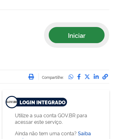
Iniciar
Imprimir
Compartilhe no Whatsa
Compartilhe no Face
Compartilhe no Tw
Compartilhe n
Compartilha
Compartilhe:
LOGIN INTEGRADO
Utilize a sua conta GOV.BR para
acessar este serviço.
Ainda não tem uma conta?
Saiba