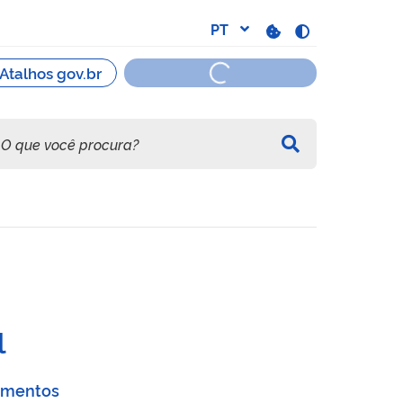
ários
l
cumentos