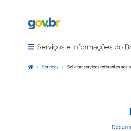
Serviços e Informações do Br
Abrir menu principal de navegação
Você está aqui:
Página Inicial
Serviços
Solicitar serviços referentes aos 
Solicitar serviços referent
Documen