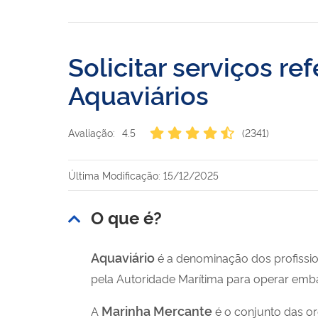
Solicitar serviços re
Aquaviários
Avaliação:
4.5
(2341)
Última Modificação: 15/12/2025
O que é?
Aquaviário
é a denominação dos profissio
pela Autoridade Marítima para operar emba
Marinha Mercante
A
é o conjunto das o