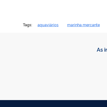
Tags:
aquaviários
marinha mercante
As i