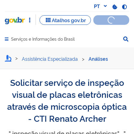
Serviços e Informações do Brasil
Abrir menu principal de navegação
Solicitar serviço de inspe
Assistência Especializada
>
Análises
Solicitar serviço de inspeção
visual de placas eletrônicas
através de microscopia óptica
- CTI Renato Archer
" inspeção visual de placas eletrônicas" , "