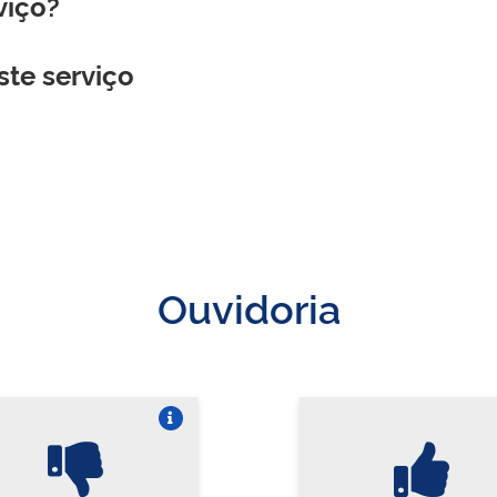
viço?
ste serviço
Ouvidoria
Vire o card
Vi