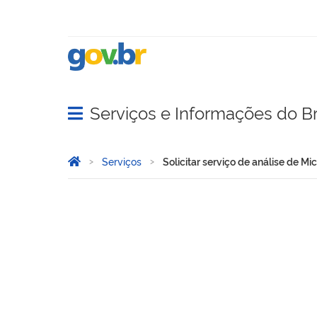
Serviços e Informações do Br
Abrir menu principal de navegação
Você está aqui:
Página Inicial
Serviços
Solicitar serviço de análise de M
Solicitar serviço de análi