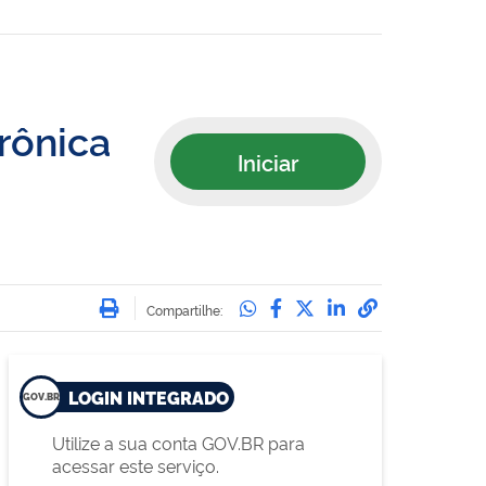
trônica
Iniciar
Imprimir
Compartilhe no Whatsa
Compartilhe no Face
Compartilhe no Tw
Compartilhe n
Compartilha
Compartilhe:
LOGIN INTEGRADO
Utilize a sua conta GOV.BR para
acessar este serviço.