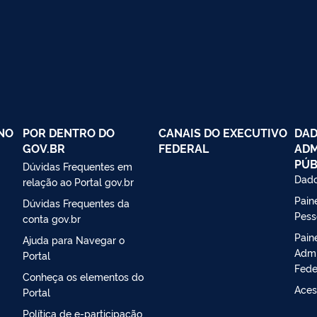
NO
POR DENTRO DO
CANAIS DO EXECUTIVO
DAD
GOV.BR
FEDERAL
ADM
PÚB
Dúvidas Frequentes em
Dado
relação ao Portal gov.br
Paine
Dúvidas Frequentes da
Pess
conta gov.br
Pain
Ajuda para Navegar o
Admi
Portal
Fede
Conheça os elementos do
Aces
Portal
Política de e-participação