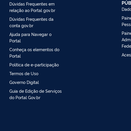
PÚB
Dúvidas Frequentes em
Dado
relação ao Portal gov.br
Paine
Dúvidas Frequentes da
Pess
conta gov.br
Pain
Ajuda para Navegar o
Admi
Portal
Fede
Conheça os elementos do
Aces
Portal
Política de e-participação
Termos de Uso
Governo Digital
Guia de Edição de Serviços
do Portal Gov.br