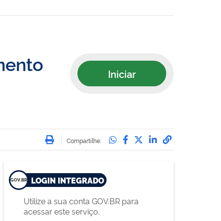
mento
Iniciar
Imprimir
Compartilhe no Whatsa
Compartilhe no Face
Compartilhe no Tw
Compartilhe n
Compartilha
Compartilhe:
LOGIN INTEGRADO
Utilize a sua conta GOV.BR para
acessar este serviço.