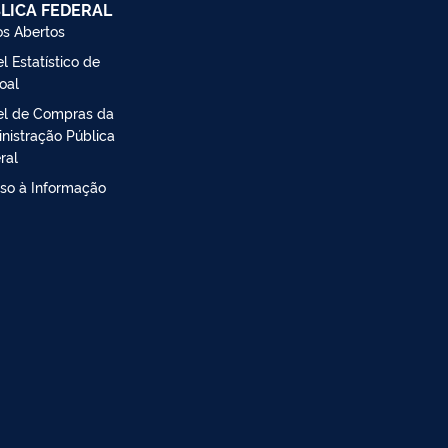
LICA FEDERAL
s Abertos
l Estatístico de
oal
el de Compras da
nistração Pública
ral
so à Informação