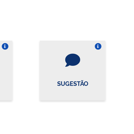
re o card
Vire o card
SUGESTÃO