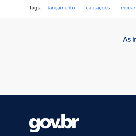
Tags:
lançamento
captações
mecan
As i