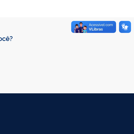
você?