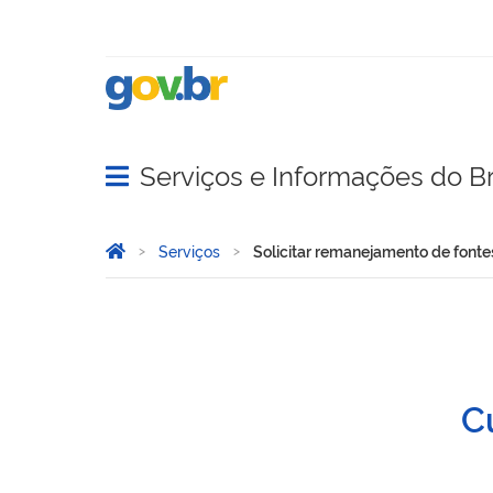
Serviços e Informações do Br
Abrir menu principal de navegação
Você está aqui:
Página Inicial
Serviços
Solicitar remanejamento de fonte
Solicitar remanejamento d
Cu