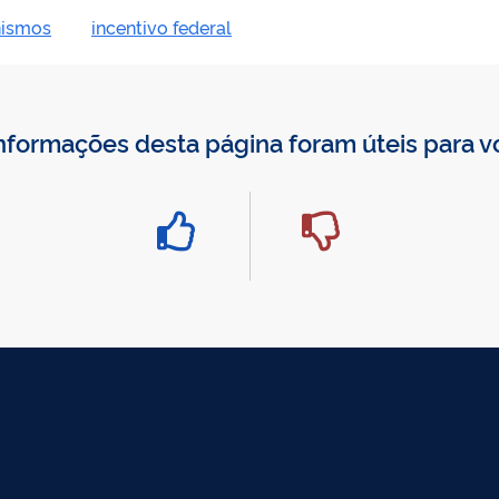
ismos
incentivo federal
nformações desta página foram úteis para 