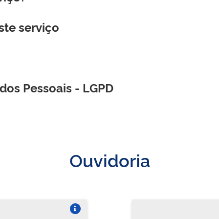
ste serviço
ados Pessoais - LGPD
Ouvidoria
Vire o card
Vi