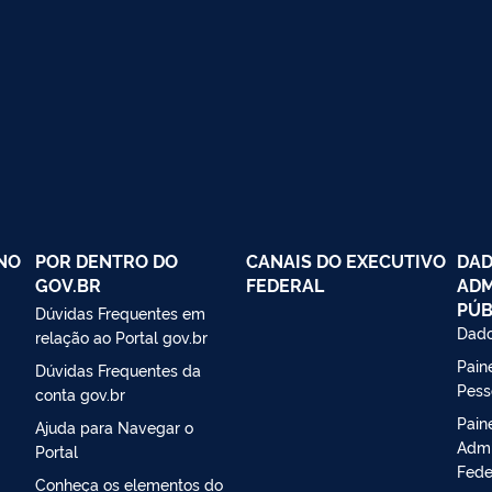
NO
POR DENTRO DO
CANAIS DO EXECUTIVO
DAD
GOV.BR
FEDERAL
ADM
PÚB
Dúvidas Frequentes em
Dado
relação ao Portal gov.br
Paine
Dúvidas Frequentes da
Pess
conta gov.br
Pain
Ajuda para Navegar o
Admi
Portal
Fede
Conheça os elementos do