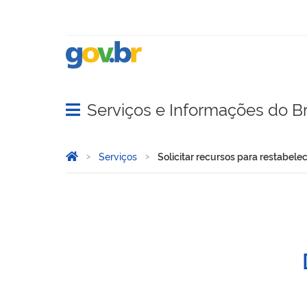
Serviços e Informações do Br
Abrir menu principal de navegação
Você está aqui:
Página Inicial
Serviços
Solicitar recursos para restabele
Solicitar recursos para re