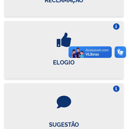
Vire o card
ELOGIO
Vire o card
SUGESTÃO