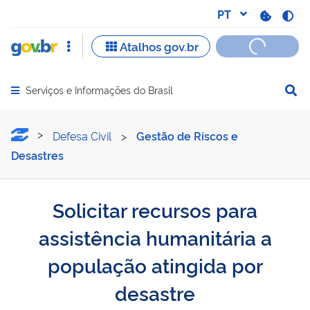
Serviços e Informações do Brasil
Abrir menu principal de navegação
Solicitar recursos para as
Defesa Civil
>
Gestão de Riscos e
Desastres
Solicitar recursos para
assistência humanitária a
população atingida por
desastre