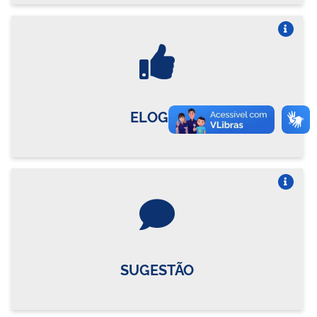
Vire o card
ELOGIO
Vire o card
SUGESTÃO