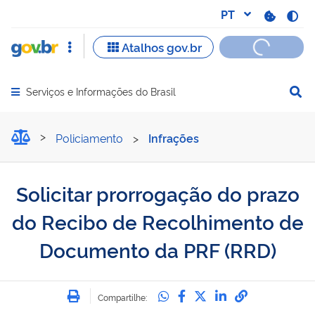
Serviços e Informações do Brasil
Abrir menu principal de navegação
Solicitar prorrogação do
Policiamento
>
Infrações
Solicitar prorrogação do prazo
do Recibo de Recolhimento de
Documento da PRF (RRD)
Imprimir
Compartilhe no Whatsa
Compartilhe no Fac
Compartilhe no Tw
Compartilhe n
Compartilh
Compartilhe: