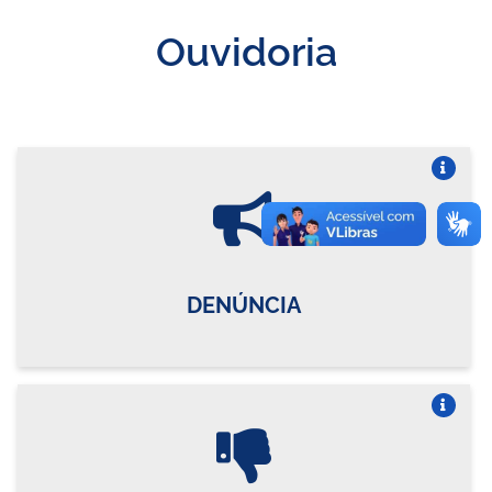
Ouvidoria
Vire o card
DENÚNCIA
Vire o card