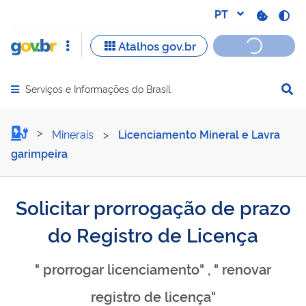
Serviços e Informações do Brasil
Abrir menu principal de navegação
Solicitar prorrogação de p
Minerais
>
Licenciamento Mineral e Lavra
garimpeira
Solicitar prorrogação de prazo
do Registro de Licença
" prorrogar licenciamento" , " renovar
registro de licença"