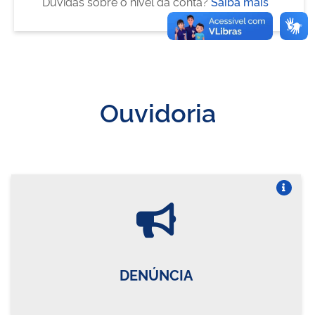
Dúvidas sobre o nível da conta?
Saiba mais
Ouvidoria
Vire o card
DENÚNCIA