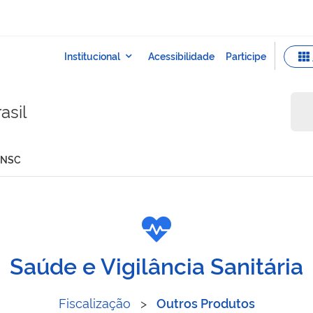
asil
 HNSC
ames - HNSC
Saúde e Vigilância Sanitária
Fiscalização
>
Outros Produtos