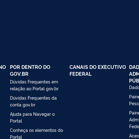
NO
POR DENTRO DO
CANAIS DO EXECUTIVO
DAD
GOV.BR
FEDERAL
ADM
PÚB
Dúvidas Frequentes em
Dado
relação ao Portal gov.br
Paine
Dúvidas Frequentes da
Pess
conta gov.br
Pain
Ajuda para Navegar o
Admi
Portal
Fede
Conheça os elementos do
Aces
Portal