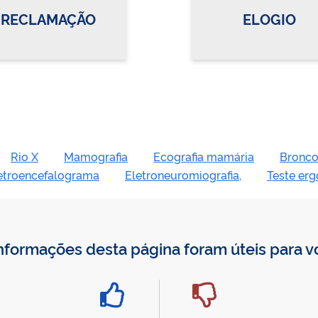
RECLAMAÇÃO
ELOGIO
Rio X
Mamografia
Ecografia mamária
Bronco
etroencefalograma
Eletroneuromiografia,
Teste er
nformações desta página foram úteis para 