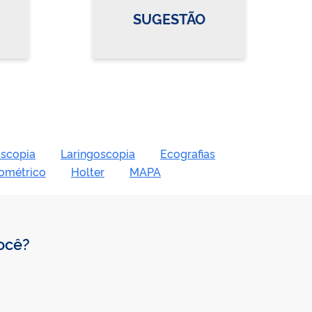
SUGESTÃO
scopia
Laringoscopia
Ecografias
gométrico
Holter
MAPA
você?