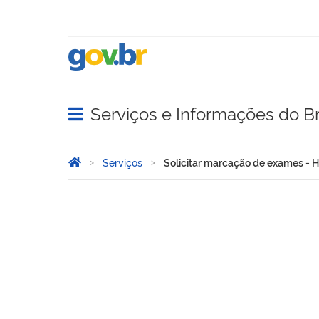
Serviços e Informações do Br
Abrir menu principal de navegação
Você está aqui:
Página Inicial
Serviços
Solicitar marcação de exames -
Solicitar marcação de ex