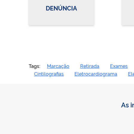
DENÚNCIA
Tags:
Marcação
Retirada
Exames
Cintilografias
Eletrocardiograma
El
As i