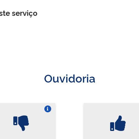
ste serviço
Ouvidoria
Vire o card
Vi