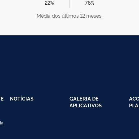
22%
78%
Média dos últimos 12 meses.
UE
NOTÍCIAS
GALERIA DE
AC
APLICATIVOS
PLA
da