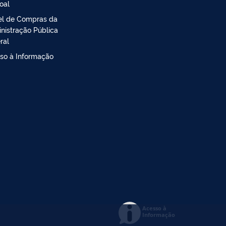
oal
el de Compras da
nistração Pública
ral
so à Informação
Acesso à
Informação