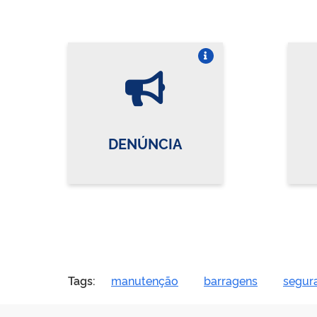
Vire o card
DENÚNCIA
Tags:
manutenção
barragens
segur