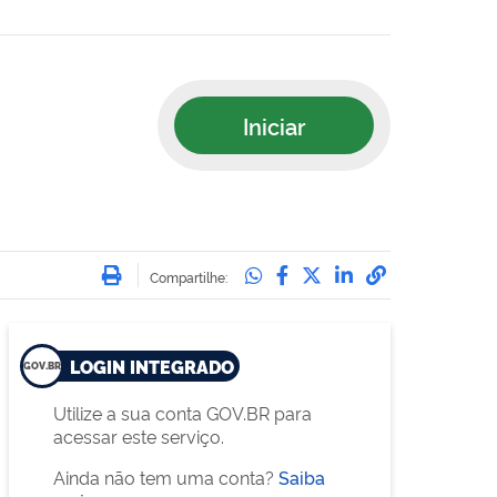
Iniciar
Imprimir
Compartilhe no Whatsa
Compartilhe no Face
Compartilhe no Tw
Compartilhe n
Compartilha
Compartilhe:
LOGIN INTEGRADO
Utilize a sua conta GOV.BR para
acessar este serviço.
Ainda não tem uma conta?
Saiba