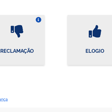
Vire o card
Vi
RECLAMAÇÃO
ELOGIO
ança