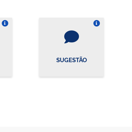
re o card
Vire o card
SUGESTÃO