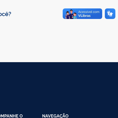
você?
OMPANHE O
NAVEGAÇÃO