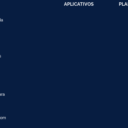
APLICATIVOS
PLA
da
s
ara
com