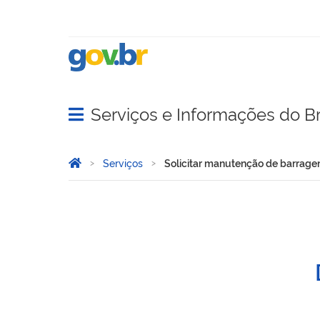
Serviços e Informações do Br
Abrir menu principal de navegação
Você está aqui:
Página Inicial
Serviços
Solicitar manutenção de barrage
Solicitar manutenção de 