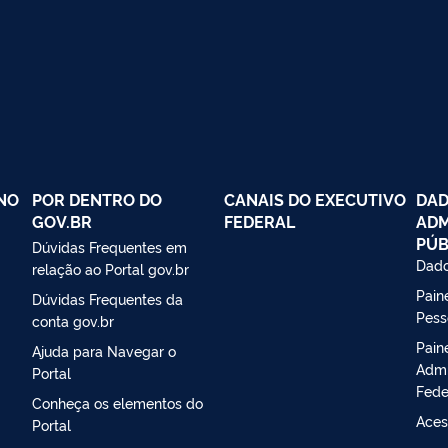
NO
POR DENTRO DO
CANAIS DO EXECUTIVO
DAD
GOV.BR
FEDERAL
ADM
PÚB
Dúvidas Frequentes em
Dado
relação ao Portal gov.br
Paine
Dúvidas Frequentes da
Pess
conta gov.br
Pain
Ajuda para Navegar o
Admi
Portal
Fede
Conheça os elementos do
Aces
Portal