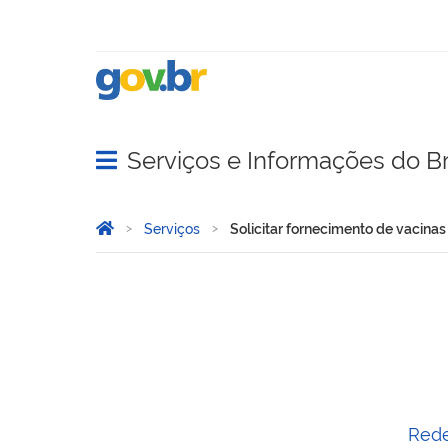
Serviços e Informações do Br
Abrir menu principal de navegação
Você está aqui:
Página Inicial
Serviços
Solicitar fornecimento de vacinas
Solicitar fornecimento de 
Rede