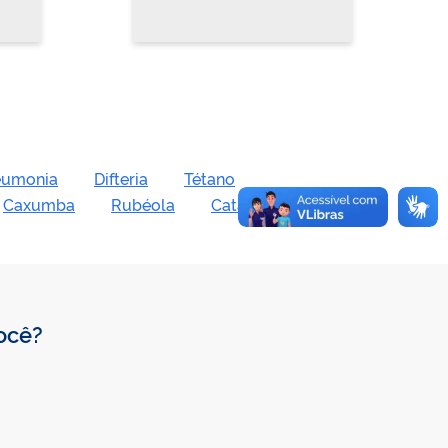
eumonia
Difteria
Tétano
Caxumba
Rubéola
Catapora
você?