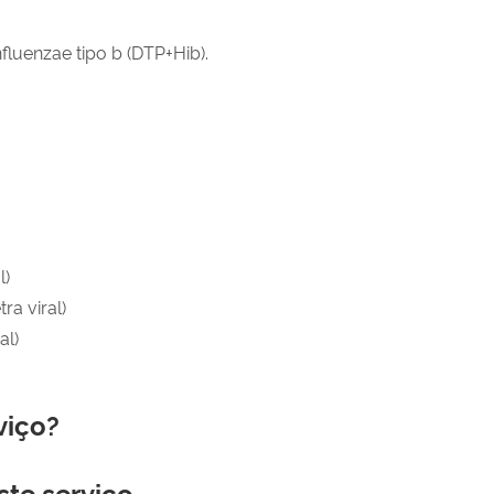
nfluenzae tipo b (DTP+Hib).
l)
ra viral)
al)
viço?
ste serviço