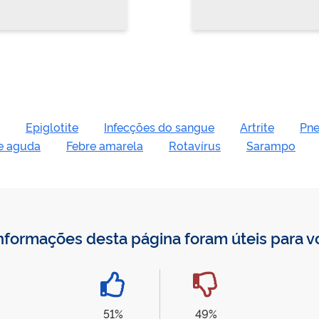
Epiglotite
Infecções do sangue
Artrite
Pn
te aguda
Febre amarela
Rotavírus
Sarampo
nformações desta página foram úteis para 
51%
49%