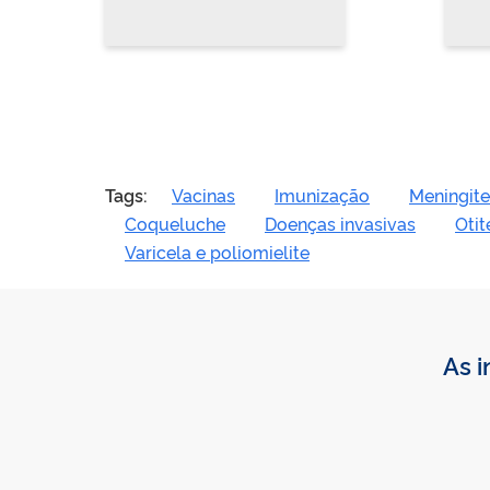
Tags:
Vacinas
Imunização
Meningite
Coqueluche
Doenças invasivas
Oti
Varicela e poliomielite
As i