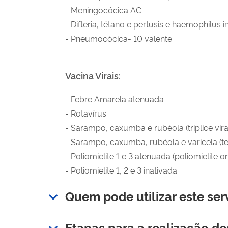
- Meningocócica AC
- Difteria, tétano e pertusis e haemophilus i
- Pneumocócica- 10 valente
Vacina Virais:
- Febre Amarela atenuada
- Rotavírus
- Sarampo, caxumba e rubéola (tríplice vira
- Sarampo, caxumba, rubéola e varicela (tet
- Poliomielite 1 e 3 atenuada (poliomielite or
- Poliomielite 1, 2 e 3 inativada
Quem pode utilizar este ser
Etapas para a realização de