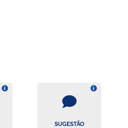
re o card
Vire o card
SUGESTÃO