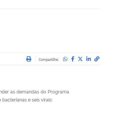
Imprimir
Compartilhe no Whatsa
Compartilhe no Face
Compartilhe no Tw
Compartilhe n
Compartilha
Compartilhe:
atender as demandas do Programa
acterianas e seis virais: