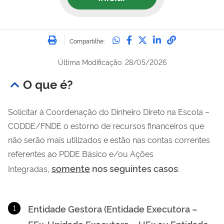
Imprimir
Compartilhe no Whatsa
Compartilhe no Fac
Compartilhe no Tw
Compartilhe n
Compartilh
Compartilhe:
Última Modificação: 28/05/2026
O que é?
Solicitar à Coordenação do Dinheiro Direto na Escola –
CODDE/FNDE o estorno de recursos financeiros que
não serão mais utilizados e estão nas contas correntes
referentes ao PDDE Básico e/ou Ações
somente
nos seguintes casos
Integradas,
:
Entidade Gestora (Entidade Executora –
EEx, Unidade Executora – UEx ou Entidade