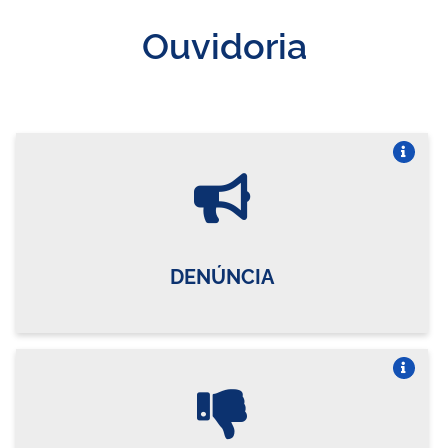
Ouvidoria
Vire o card
DENÚNCIA
Vire o card