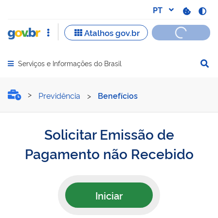
Serviços e Informações do Brasil
Abrir menu principal de navegação
Solicitar Emissão de Pag
Previdência
>
Benefícios
Solicitar Emissão de
Pagamento não Recebido
Iniciar