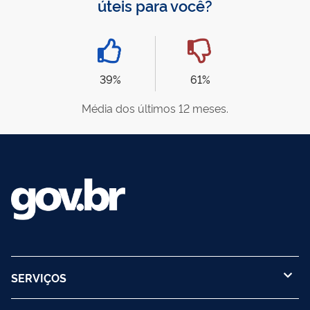
úteis para você?
39%
61%
Média dos últimos 12 meses.
SERVIÇOS