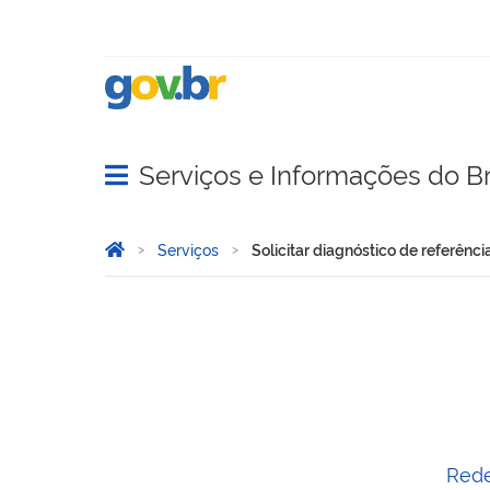
Serviços e Informações do Br
Abrir menu principal de navegação
Você está aqui:
Página Inicial
Serviços
Solicitar diagnóstico de referê
Solicitar diagnóstico de
Rede