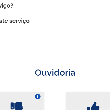
viço?
ste serviço
Ouvidoria
Vire o card
Vi