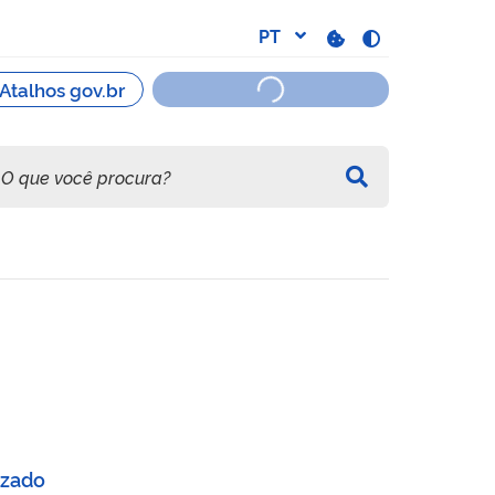
e em humanos - Fiocruz/RJ
izado