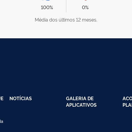
100%
0%
Média dos últimos 12 meses.
UE
NOTÍCIAS
GALERIA DE
AC
APLICATIVOS
PLA
da