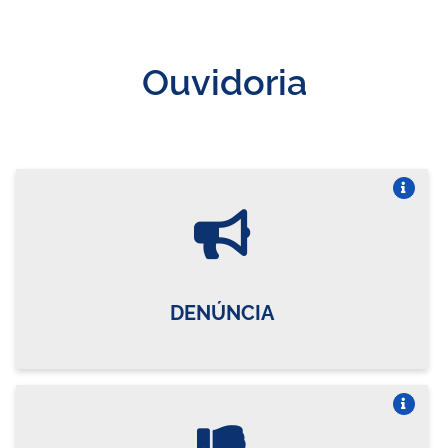
Ouvidoria
Vire o card
DENÚNCIA
Vire o card