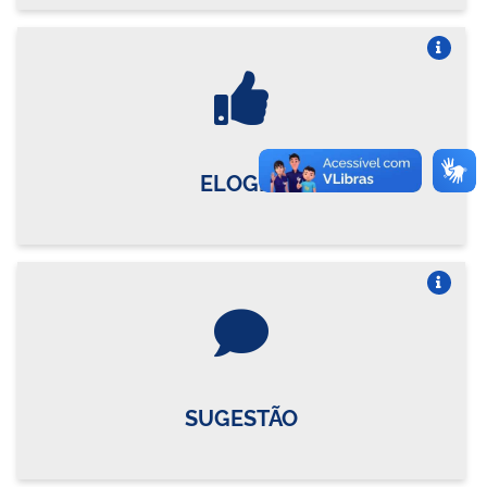
Vire o card
ELOGIO
Vire o card
SUGESTÃO