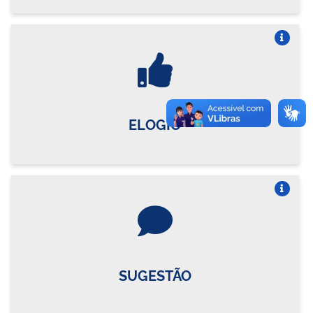
Vire o card
ELOGIO
Vire o card
SUGESTÃO