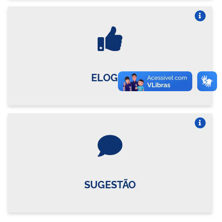
Vire o card
ELOGIO
Vire o card
SUGESTÃO