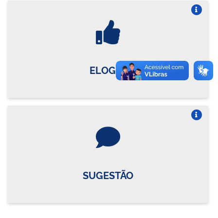
Vire o card
ELOGIO
Vire o card
SUGESTÃO