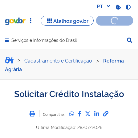
Serviços e Informações do Brasil
Abrir menu principal de navegação
Solicitar Crédito Instalaçã
Cadastramento e Certificação
>
Reforma
Agrária
Solicitar Crédito Instalação
Imprimir
Compartilhe no Whatsa
Compartilhe no Fac
Compartilhe no Tw
Compartilhe n
Compartilh
Compartilhe:
Última Modificação: 28/07/2026